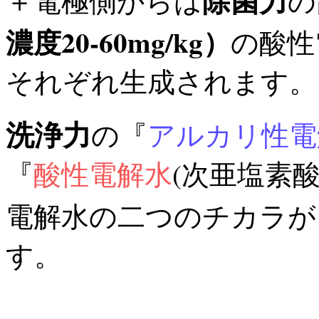
除菌力
＋電極側からは
の
濃度20-60mg/kg）
の酸性
それぞれ生成されます。
洗浄力
の『
アルカリ性電
『
酸性電解水
(次亜塩素酸
電解水の二つのチカラが
す。